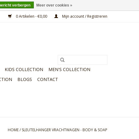
bericht verbergen
Meer over cookies »
0 Artikelen - €0,00
Mijn account / Registreren
KIDS COLLECTION
MEN'S COLLECTION
CTION
BLOGS
CONTACT
HOME
/
SLEUTELHANGER VRACHTWAGEN - BODY & SOAP