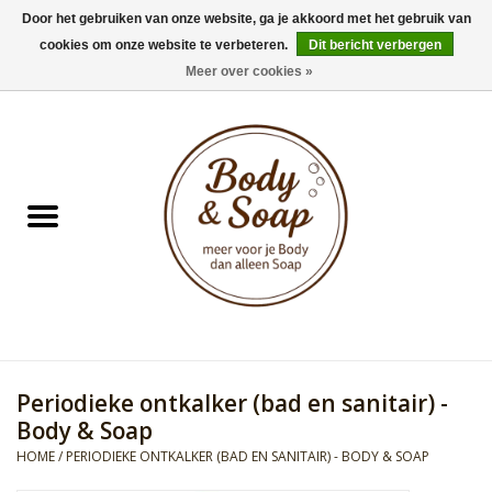
Door het gebruiken van onze website, ga je akkoord met het gebruik van
cookies om onze website te verbeteren.
Dit bericht verbergen
0 Artikelen - €0,00
Meer over cookies »
Home
Badproducten
Doucheproducten
Geur Collection
Gifts
Periodieke ontkalker (bad en sanitair) -
Kids Collection
Body & Soap
HOME
/
PERIODIEKE ONTKALKER (BAD EN SANITAIR) - BODY & SOAP
Men's Collection