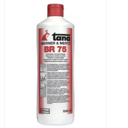
Sale
Skin Collection
Soap
Verpakking
Reviews
Women's Collection
Blogs
Contact