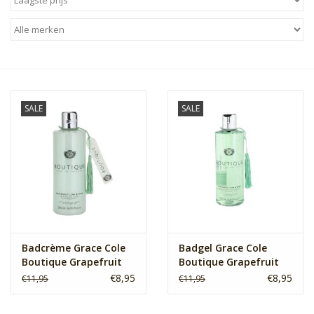
Sale
Skin Collection
Soap
SALE
SALE
Verpakking
Reviews
Women's Collection
Badcrème Grace Cole
Badgel Grace Cole
Boutique Grapefruit
Boutique Grapefruit
Blogs
Lime & Mint
Lime & Mint
€8,95
€8,95
€11,95
€11,95
Contact