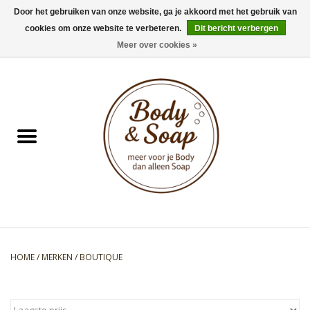
Door het gebruiken van onze website, ga je akkoord met het gebruik van
cookies om onze website te verbeteren.
Dit bericht verbergen
0 Artikelen - €0,00
Meer over cookies »
Home
Badproducten
Doucheproducten
Geur Collection
Gifts
HOME
/
MERKEN
/
BOUTIQUE
Kids Collection
Men's Collection