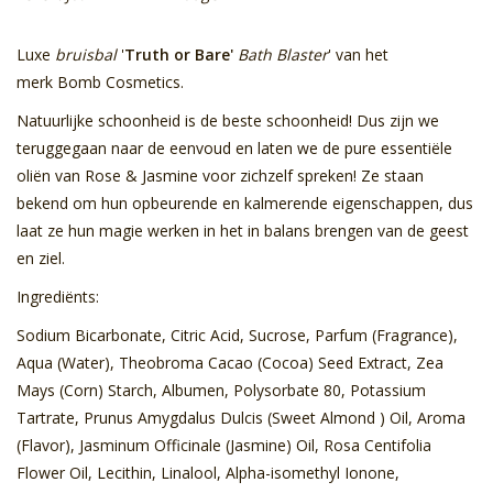
Luxe
bruisbal
'
Truth or Bare'
Bath Blaster
' van het
merk Bomb Cosmetics.
Natuurlijke schoonheid is de beste schoonheid! Dus zijn we
teruggegaan naar de eenvoud en laten we de pure essentiële
oliën van Rose & Jasmine voor zichzelf spreken! Ze staan ​​
bekend om hun opbeurende en kalmerende eigenschappen, dus
laat ze hun magie werken in het in balans brengen van de geest
en ziel.
Ingrediënts:
Sodium Bicarbonate, Citric Acid, Sucrose, Parfum (Fragrance),
Aqua (Water), Theobroma Cacao (Cocoa) Seed Extract, Zea
Mays (Corn) Starch, Albumen, Polysorbate 80, Potassium
Tartrate, Prunus Amygdalus Dulcis (Sweet Almond ) Oil, Aroma
(Flavor), Jasminum Officinale (Jasmine) Oil, Rosa Centifolia
Flower Oil, Lecithin, Linalool, Alpha-isomethyl Ionone,