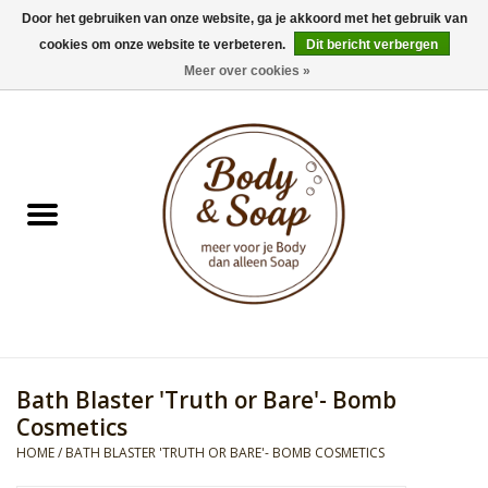
Door het gebruiken van onze website, ga je akkoord met het gebruik van
cookies om onze website te verbeteren.
Dit bericht verbergen
0 Artikelen - €0,00
Meer over cookies »
Home
Badproducten
Doucheproducten
Geur Collection
Gifts
Bath Blaster 'Truth or Bare'- Bomb
Kids Collection
Cosmetics
HOME
/
BATH BLASTER 'TRUTH OR BARE'- BOMB COSMETICS
Men's Collection