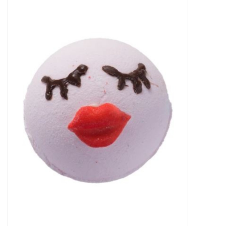
Sale
Skin Collection
Soap
Verpakking
Reviews
Women's Collection
Blogs
Contact