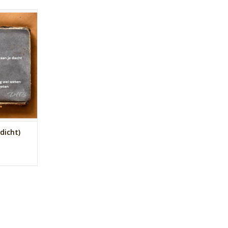
cht over
et meer weet
cht.
NKELWAGEN
dicht)