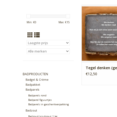
Tegel met een gedi
denken. Wat als je ni
waaraan je da
Min: €
0
Max: €
15
TOEVOEGEN AAN WI
Tegel denken (ge
€12,50
BADPRODUCTEN
Badgel & Crème
Badpakket
Badparels
Badparels rond
Badparel figuurtjes
Badparels in geschenkverpakking
Badzout
Badzout/scrubzout 1 kg