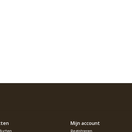
cten
Mijn account
ducten
Registreren