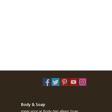
Body & Soap
meer voor je Body dan alleen Soap