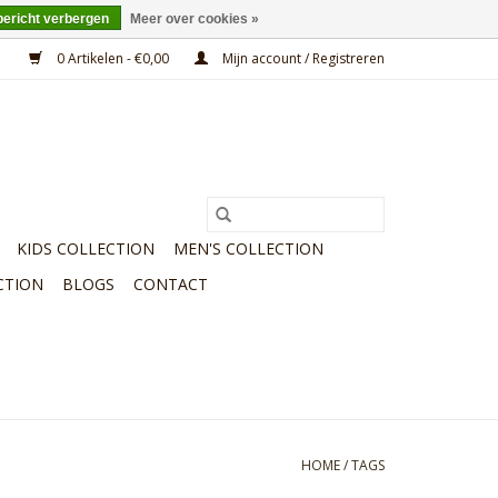
bericht verbergen
Meer over cookies »
0 Artikelen - €0,00
Mijn account / Registreren
KIDS COLLECTION
MEN'S COLLECTION
CTION
BLOGS
CONTACT
HOME
/
TAGS