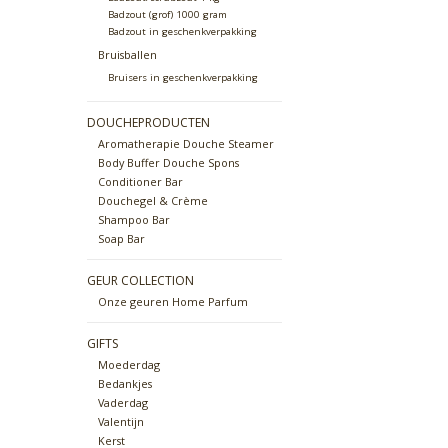
Badzout (grof) 1000 gram
Badzout in geschenkverpakking
Bruisballen
Bruisers in geschenkverpakking
DOUCHEPRODUCTEN
Aromatherapie Douche Steamer
Body Buffer Douche Spons
Conditioner Bar
Douchegel & Crème
Shampoo Bar
Soap Bar
GEUR COLLECTION
Onze geuren Home Parfum
GIFTS
Moederdag
Bedankjes
Vaderdag
Valentijn
Kerst