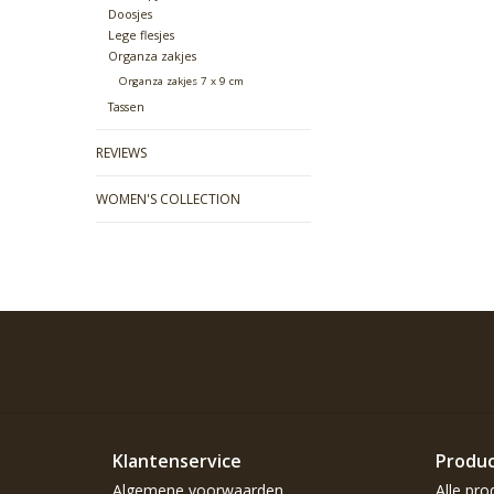
Doosjes
Lege flesjes
Organza zakjes
Organza zakjes 7 x 9 cm
Tassen
REVIEWS
WOMEN'S COLLECTION
Klantenservice
Produ
Algemene voorwaarden
Alle pro