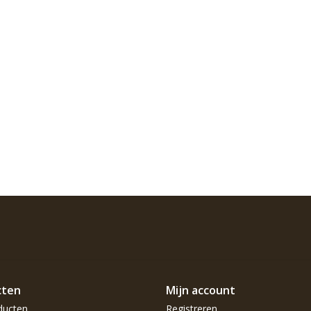
cten
Mijn account
ducten
Registreren