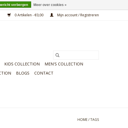
bericht verbergen
Meer over cookies »
0 Artikelen - €0,00
Mijn account / Registreren
KIDS COLLECTION
MEN'S COLLECTION
CTION
BLOGS
CONTACT
HOME
/
TAGS