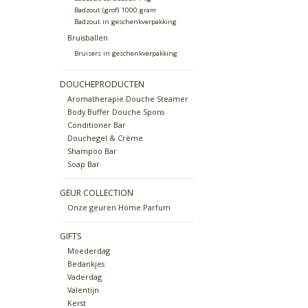
Badzout (grof) 1000 gram
Badzout in geschenkverpakking
Bruisballen
Bruisers in geschenkverpakking
DOUCHEPRODUCTEN
Aromatherapie Douche Steamer
Body Buffer Douche Spons
Conditioner Bar
Douchegel & Crème
Shampoo Bar
Soap Bar
GEUR COLLECTION
Onze geuren Home Parfum
GIFTS
Moederdag
Bedankjes
Vaderdag
Valentijn
Kerst