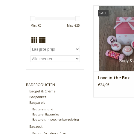
Luxe badbruisers in l
SALE
doos.
TOEVOEGEN AAN WI
Min: €
0
Max: €
25
Love in the Box
BADPRODUCTEN
€24,95
Badgel & Crème
Badpakket
Badparels
Badparels rond
Badparel figuurtjes
Badparels in geschenkverpakking
Badzout
Badzout/scrubzout 1 kg