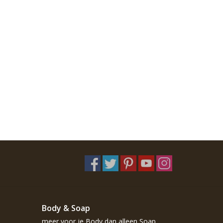
Body & Soap
meer voor je Body dan alleen Soap