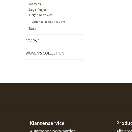
Doosjes
Lege flesjes
Organza zakjes
Organza zakjes 7 x 9 cm
Tassen
REVIEWS
WOMEN'S COLLECTION
Klantenservice
Produ
Algemene voorwaarden
Alle pro