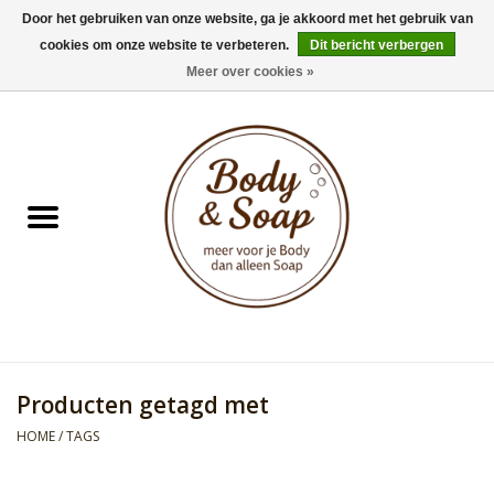
Door het gebruiken van onze website, ga je akkoord met het gebruik van
cookies om onze website te verbeteren.
Dit bericht verbergen
0 Artikelen - €0,00
Meer over cookies »
Home
Badproducten
Doucheproducten
Geur Collection
Gifts
Producten getagd met
Kids Collection
HOME
/
TAGS
Men's Collection