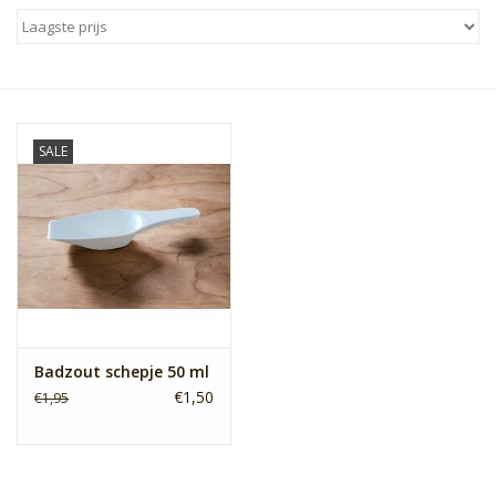
Sale
Skin Collection
SALE
Soap
Verpakking
Reviews
Women's Collection
Badzout schepje 50 ml
€1,50
€1,95
Blogs
Contact