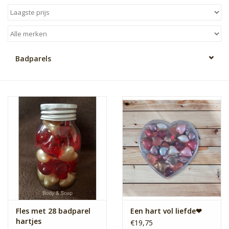
Sale
Skin Collection
Badparels
Soap
Verpakking
Reviews
Women's Collection
Blogs
Fles met 28 badparel
Een hart vol liefde❤
hartjes
Contact
€19,75