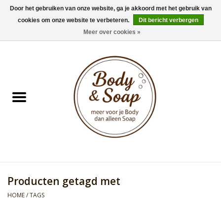
Door het gebruiken van onze website, ga je akkoord met het gebruik van
cookies om onze website te verbeteren.
Dit bericht verbergen
0 Artikelen - €0,00
Meer over cookies »
Home
Badproducten
Doucheproducten
Geur Collection
Gifts
Producten getagd met
Kids Collection
HOME
/
TAGS
Men's Collection