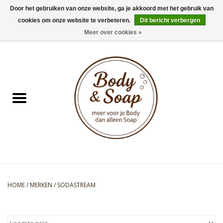
Door het gebruiken van onze website, ga je akkoord met het gebruik van
cookies om onze website te verbeteren.
Dit bericht verbergen
0 Artikelen - €0,00
Meer over cookies »
Home
Badproducten
Doucheproducten
Geur Collection
Gifts
HOME
/
MERKEN
/
SODASTREAM
Kids Collection
Men's Collection