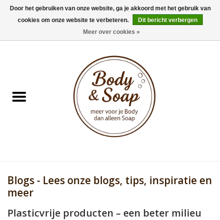
Door het gebruiken van onze website, ga je akkoord met het gebruik van
cookies om onze website te verbeteren.
Dit bericht verbergen
0 Artikelen - €0,00
Meer over cookies »
Home
Badproducten
Doucheproducten
Geur Collection
Gifts
Blogs - Lees onze blogs, tips, inspiratie en
Kids Collection
meer
Plasticvrije producten – een beter milieu
Men's Collection