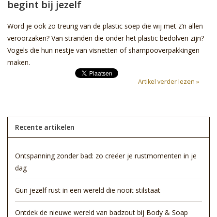
begint bij jezelf
Sale
Word je ook zo treurig van de plastic soep die wij met z’n allen
veroorzaken? Van stranden die onder het plastic bedolven zijn?
Skin Collection
Vogels die hun nestje van visnetten of shampooverpakkingen
maken.
Soap
Artikel verder lezen »
Verpakking
Recente artikelen
Reviews
Ontspanning zonder bad: zo creëer je rustmomenten in je
Women's Collection
dag
Blogs
Gun jezelf rust in een wereld die nooit stilstaat
Contact
Ontdek de nieuwe wereld van badzout bij Body & Soap