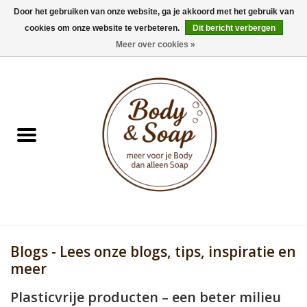
Door het gebruiken van onze website, ga je akkoord met het gebruik van
cookies om onze website te verbeteren.
Dit bericht verbergen
0 Artikelen - €0,00
Meer over cookies »
Home
Badproducten
Doucheproducten
Geur Collection
Gifts
Blogs - Lees onze blogs, tips, inspiratie en
Kids Collection
meer
Plasticvrije producten – een beter milieu
Men's Collection