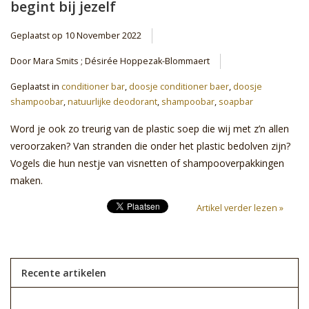
begint bij jezelf
Sale
Geplaatst op
10 November 2022
Door Mara Smits ; Désirée Hoppezak-Blommaert
Skin Collection
Geplaatst in
conditioner bar
,
doosje conditioner baer
,
doosje
shampoobar
,
natuurlijke deodorant
,
shampoobar
,
soapbar
Soap
Word je ook zo treurig van de plastic soep die wij met z’n allen
Verpakking
veroorzaken? Van stranden die onder het plastic bedolven zijn?
Vogels die hun nestje van visnetten of shampooverpakkingen
maken.
Reviews
Artikel verder lezen »
Women's Collection
Blogs
Recente artikelen
Contact